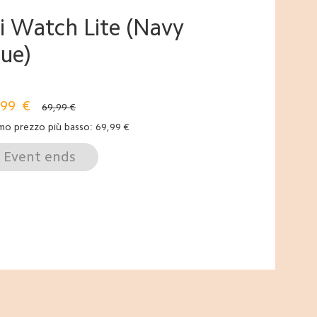
i Watch Lite (Navy
lue)
,99
€
69,99 €
mo prezzo più basso:
69,99
€
Event ends