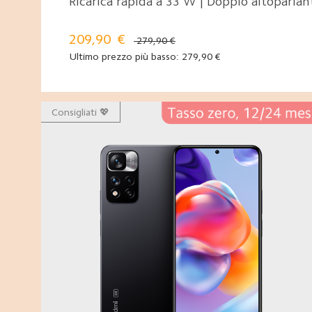
Ricarica rapida a 33 W | Doppio altoparlan
209,90
€
279,90 €
Ultimo prezzo più basso:
279,90
€
Consigliati 💖