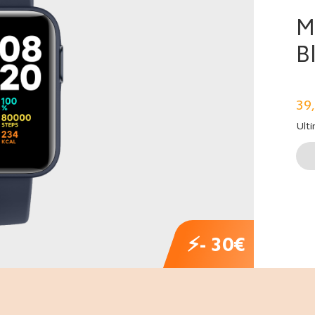
M
B
39
Ulti
⚡- 30€