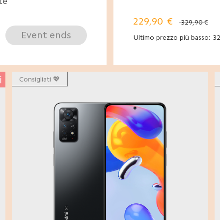
te
229,90
€
329,90 €
Event ends
Ultimo prezzo più basso:
32
Consigliati 💖